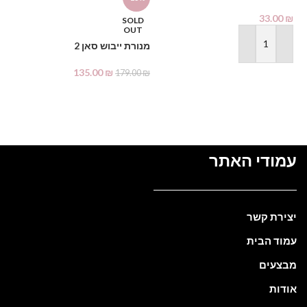
1000 מ"ל – PHARMAX Pure
מב
Alcohol
33.00
₪
SOLD
OUT
₪
מנורת ייבוש סאן 2
הוספה לסל
135.00
₪
179.00
₪
מידע נוסף
עמודי האתר
יצירת קשר
עמוד הבית
מבצעים
אודות