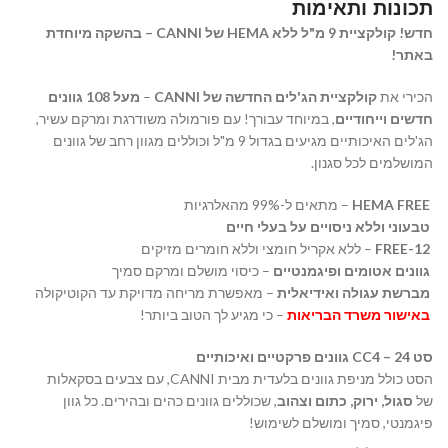
תכונות ותאימות
חדש! קולקציית 9 מ"ל ללא HEMA של CANNI – בהשקה מיוחדת
באתר!
הכירי את
קולקציית הג'לים החדשה של CANNI
–
מעל 108 גוונים
חדשים וייחודיים
, במיוחד עבורך! עם פורמולה משודרגת ומרקם עשיר,
הג'לים האיכותיים מגיעים בגדול 9 מ"ל וכוללים מגוון רחב של גוונים
המושלמים לכל סגנון.
HEMA FREE
– מתאים ל-99% מהאלרגיות
טבעוני וללא ניסויים על בעלי חיים
12-FREE
– ללא אקריל חומצי וללא חומרים מזיקים
גוונים אטומים ופיגמנטיים
– כיסוי מושלם ומרקם סמיך
מברשת עגולה ואידיאלית
– מאפשרת מריחה מדויקת עד הקוטיקולה
באישור משרד הבריאות
– כי מגיע לך הטוב ביותר!
סט CC4 – 24 גוונים פרקטיים ואיכותיים
הסט כולל מניפת גוונים בלעדית מבית CANNI, עם צבעים בסקאלות
של
סגול, ירוק, כתום וצהוב
, שכוללים גוונים כהים ובהירים. כל גוון
פיגמנטי, סמיך ומושלם לשימוש!