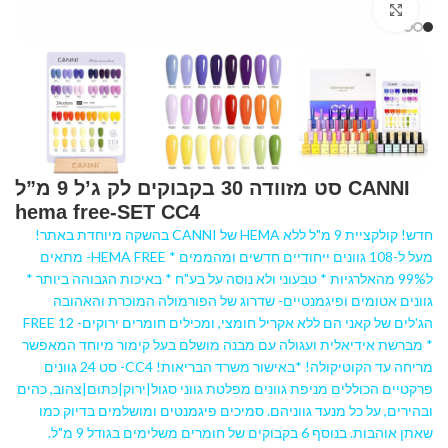
Click to enlarge
CANNI סט מזוודה 30 בקבוקים לק ג’ל 9 מ”ל
hema free-SET CC4
חדש! קולקציית 9 מ"ל ללא HEMA של CANNI בהשקה מיוחדת באתר!
מעל ל-108 גוונים ייחודיים חדשים ומהממים * HEMA FREE- מתאים
ל99% מהאלרגיות * טבעוני ולא נוסה על בע"ח * באיכות הגבוהה ביותר *
גוונים אטומים ופיגמנטיים- שדרוג של הפורמולה המוכרת והאהובה
הג'לים של קאני הם ללא אקריל חומצי, ומכילים חומרים ירוקים- 12 FREE
* מברשת אידיאלית ועגולה עם מבנה מושלם בעל קימור מיוחד המאפשר
מריחה עד הקוטיקולה! *באישור משרד הבריאות! CC4- סט 24 גוונים
פרקטיים הכוללים מניפת גוונים מפלטת גווני סגול|ירוק|כתום|צהוב, כהים
ובהירים, על כל מנעד גווניהם. סמיכים פיגמנטים ומושלמים בדיוק כמו
שאתן אוהבות. בנוסף 6 בקבוקים של חומרים משלימים בגודל 9 מ"ל.