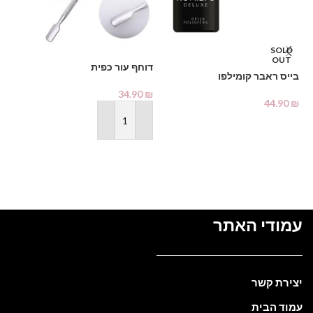
SOLD
OUT
דוחף עור כפית
בייס ראבר קומילפו
מכ
34.90
₪
44.90
₪
₪
מידע נוסף
הוספה לסל
עמודי האתר
יצירת קשר
עמוד הבית