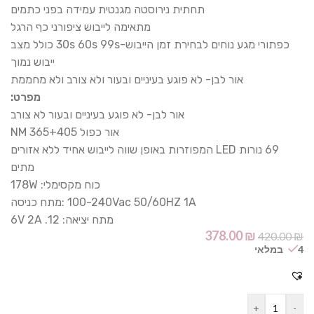
תחתית נירוסטה מגנטית עמידה בפני כתמים
מתאימה לייבוש ציפורני כף הרגל
כפתורי מגע נוחים לבחירת זמן הייבוש-30s 60s 99s כולל מצב
ייבוש נמוך
אור לבן- לא פוגע בעיניים ובעור ולא צורב ולא מחממת
מפרט:
אור לבן- לא פוגע בעיניים ובעור לא צורב
אור כפול 365+405 NM
69 נורות LED המפוזרות באופן שווה לייבוש אחיד ללא אזורים
מתים
כוח מקסימלי: 178W
100-240Vac 50/60HZ 1A :מתח כניסה
מתח יציאה: 12. 6V 2A
378.00
₪
420.00
₪
4 במלאי
+
-