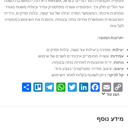
פומפיה מקצועית לעור רגליים יבש של MetaliX היא הכלי המושלם להשגת
עור רגליים חלק ורך. הפומפיה עשויה מפלסטיק עמיד ובעלת משטח מגורר
ממתכת איכותי, המאפשר הסרה יעילה של עור קשה, יבלות וסדקים. הידית
הארגונומית מאפשרת אחיזה נוחה ובטוחה, והופכת את השימוש בפומפיה
לקל ונוח.
יתרונות המוצר:
יעילות:
מסירה ביעילות עור קשה, יבלות וסדקים.
עמידות:
עשויה מחומרים איכותיים לשנים של שימוש.
נוחות:
ידית ארגונומית לאחיזה נוחה ובטוחה.
עיצוב:
עיצוב מודרני ואטרקטיבי בצבע ורוד.
קל לניקוי:
ניתן לשטוף בקלות לאחר השימוש.
Share
Telegram
Trello
WhatsApp
Twitter
LinkedIn
Facebook
Email
Copy
Link
הצג עוד
מידע נוסף