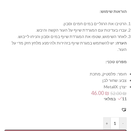
הוראות שימוש:
הרטיבו את הרגליים במים חמים וסבון.
עברו בעדינות עם המגרדת שיוף על העור הקשה והיבש.
לאחר השימוש, שטפו את המגרדת שיוף במים וסבון והניחו לייבוש.
הערה:
יש להשתמש במגרת שיוף בזהירות ולהימנע מלחץ חזק מדי על
העור.
מפרט טכני:
חומר: פלסטיק, מתכת
צבע: שחור לבן
יצרן: MetaliX
46.00
₪
52.00
₪
11 במלאי
+
-