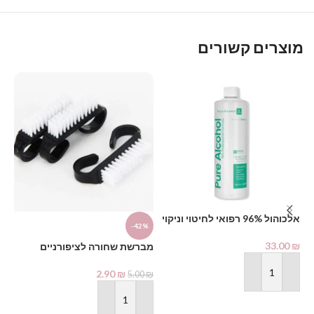
מוצרים קשורים
אלכוהול 96% רפואי לחיטוי וניקוי
%
-42%
1000 מ"ל – PHARMAX Pure
Alcohol
33.00
₪
מברשת שחורה לציפורניים
מא
2.90
₪
₪
5.00
₪
הוספה לסל
הוספה לסל