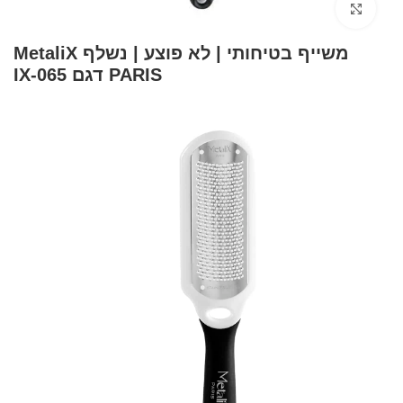
Click to enlarge
⁩⁩משייף בטיחותי | לא פוצע | נשלף MetaliX
PARIS דגם IX-065