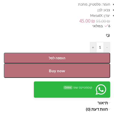
חומר: פלסטיק, מתכת
צבע: לבן
יצרן: MetaliX
45.00
₪
55.00
₪
6 במלאי
+
-
הוספה לסל
Buy now
קוסמטיקס שופ
Online
תיאור
חוות דעת (0)