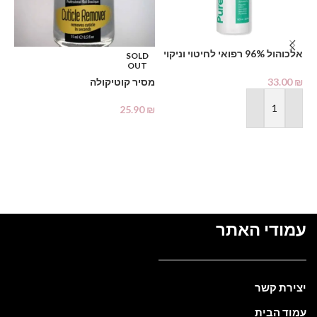
אלכוהול 96% רפואי לחיטוי וניקוי
SOLD
%
OUT
1000 מ"ל – PHARMAX Pure
Alcohol
33.00
₪
מסיר קוטיקולה
פד
25.90
₪
₪
הוספה לסל
מידע נוסף
עמודי האתר
יצירת קשר
עמוד הבית