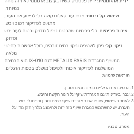
ידית ארגונומית
: ידית פלסטיק קשיח בעיצוב ארגונומי לאחיזה נוחה
במיוחד.
שימוש קל ובטוח
: מסיר עור קאלוס קשה בלי לפצוע את העור,
מתאים לפדיקור רטוב ויבש.
איכות פרימיום
: כלי פרימיום שמבטיח טיפול מדויק ובטוח לעור יבש
וסדוק.
ניקוי קל
: ניתן לשטיפה וניקוי במים זורמים, כולל אפשרות לחיטוי
מלאה.
המשייף המגרדת METALIX PARIS דגם IX-010 הוא הבחירה
המושלמת לפדיקור איכותי ולטיפול מושלם בכפות הרגליים.
הוראות שימוש:
הרטיבו את הרגליים במים חמים וסבון.
עברו בעדינות עם המגרדת שיוף על העור הקשה והיבש.
לאחר השימוש, שטפו את המגרדת שיוף במים וסבון והניחו לייבוש.
הערה:
יש להשתמש במגרת שיוף בזהירות ולהימנע מלחץ חזק מדי על
העור.
מפרט טכני: